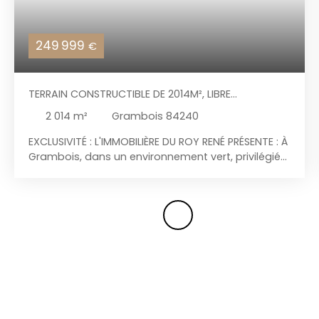
249 999
€
TERRAIN CONSTRUCTIBLE DE 2014M², LIBRE
CONSTRUCTEUR, AVEC VIABILITÉS EN BORDURES
2 014
m²
Grambois 84240
EXCLUSIVITÉ : L'IMMOBILIÈRE DU ROY RENÉ PRÉSENTE : À
Grambois, dans un environnement vert, privilégié
et calme, venez découvrir ce superbe terrain plat
et constructible de 2014m², libre constructeur.
Comme cité plus haut, le terrain se trouve dans un
environnement paisible et très verdoyant, exposé
sud. Le terrain est en bordure de rivière, dans une
zone naturelle et non soumis au PLU mais RNU.
Beaucoup de potentiel, idéal pour les amateurs
de calme et de nature, mais pas non plus isolé
car il se situe proche des axes routiers ainsi que
du village. Surface constructible : 200m² env au sol