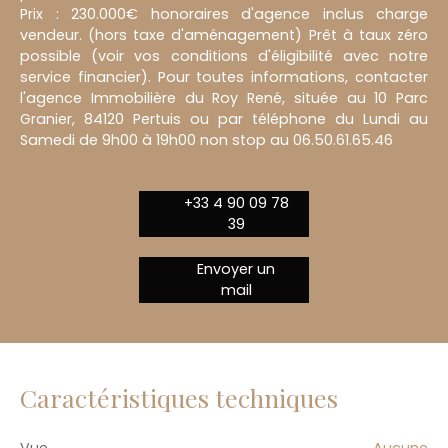
Prix : 230.000€ honoraires d'agence inclus charge
vendeur. (hors taxe d'aménagement) Prêt à taux zéro
possible (voir vos conditions d'éligibilité avec notre
service financier). Pour toutes informations, contacter
l'agence Immobilière du Roy René, située au 10 Parc
Granier, 84120 Pertuis ou par téléphone du Lundi au
Samedi de 9h00 à 19h00 non stop au 06.50.61.65.46
+33 4 90 09 78
39
Envoyer un
mail
Caractéristiques techniques