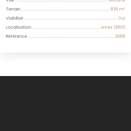
Vue
Aucune
Terrain
836
m²
Viabilisé
Oui
Localisation
Istres 13800
Référence
2688