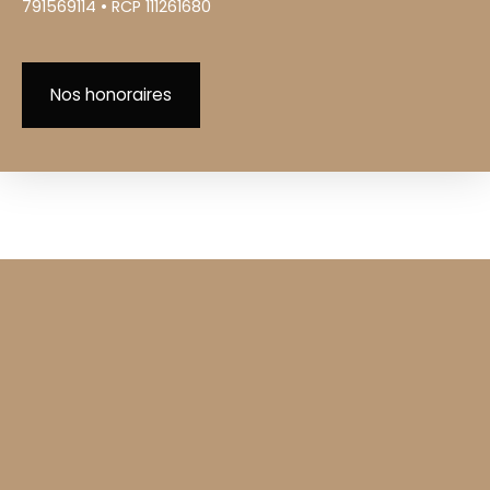
791569114 • RCP 111261680
Nos honoraires