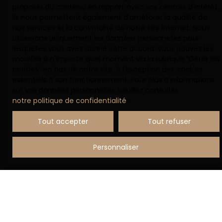
proposer du contenu en rapport avec vos centres d'intérêt.
Société Worldline, Service Bloctel, CS 61311, 41013
Ils nous permettent également d'améliorer la qualité de
BLOIS CEDEX.
nos services et la convivialité de notre site internet. Nous
utiliserons uniquement les données personnelles pour
Pour en savoir plus sur le traitement de vos
lesquelles vous avez donné votre accord. Vous pouvez les
données personnelles, veuillez consulter notre
modifier à n'importe quel moment via la rubrique ″Gérer les
politique de confidentialité
.
cookies″ en bas de notre site, à l'exception des cookies
essentiels à son fonctionnement. Pour plus d'informations
sur vos données personnelles, veuillez consulter
notre politique de confidentialité
.
Recevoir des annonces
Tout accepter
Tout refuser
Personnaliser
JE RECHERCHE UN BIEN