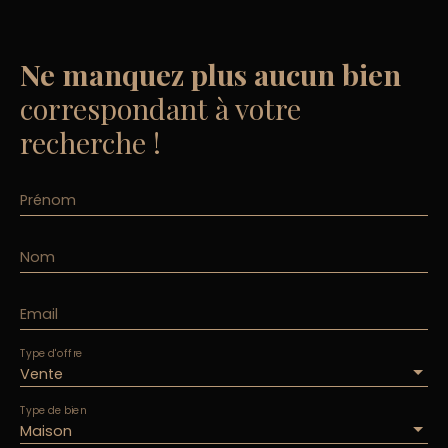
immatriculé au RCS de Salon de Provence
N°840180202. N° mandat : 10452
Ne manquez plus aucun bien
correspondant à votre
recherche !
Prénom
Nom
Email
Type d'offre
Vente
Type de bien
Maison