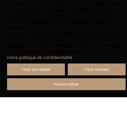
proposer du contenu en rapport avec vos centres d'intérêt.
Société Worldline, Service Bloctel, CS 61311, 41013
Ils nous permettent également d'améliorer la qualité de
BLOIS CEDEX.
nos services et la convivialité de notre site internet. Nous
utiliserons uniquement les données personnelles pour
Pour en savoir plus sur le traitement de vos
lesquelles vous avez donné votre accord. Vous pouvez les
données personnelles, veuillez consulter notre
modifier à n'importe quel moment via la rubrique ″Gérer les
politique de confidentialité
.
cookies″ en bas de notre site, à l'exception des cookies
essentiels à son fonctionnement. Pour plus d'informations
sur vos données personnelles, veuillez consulter
notre politique de confidentialité
.
Recevoir des annonces
Tout accepter
Tout refuser
Personnaliser
JE RECHERCHE UN BIEN