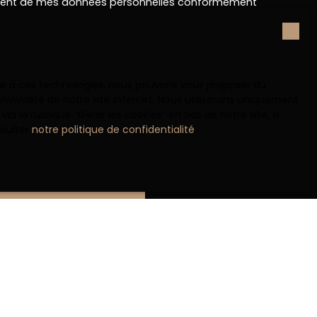
ement de mes données personnelles conformément
souhaitez pas faire l'objet de prospection
e téléphonique, vous pouvez vous inscrire
 liste d'opposition au démarchage téléphonique,
L223-1 du code de la consommation, sur le site
.gouv.fr ou par courrier adressé à :
ace à ces technologies, nous pouvons vous proposer du
vivialité de notre site internet. Nous utiliserons uniquement
rvice Bloctel, CS 61311, 41013 BLOIS CEDEX.
 la rubrique ″Gérer les cookies″ en bas de notre site, à
nsulter
notre politique de confidentialité
.
sur le traitement de vos données personnelles,
otre
politique de confidentialité
.
Recevoir des annonces