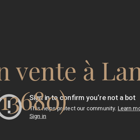
n vente à La
13680)