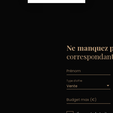
Ne manquez p
correspondant 
Prénom
Type d'offre
Vente
Budget max (€)