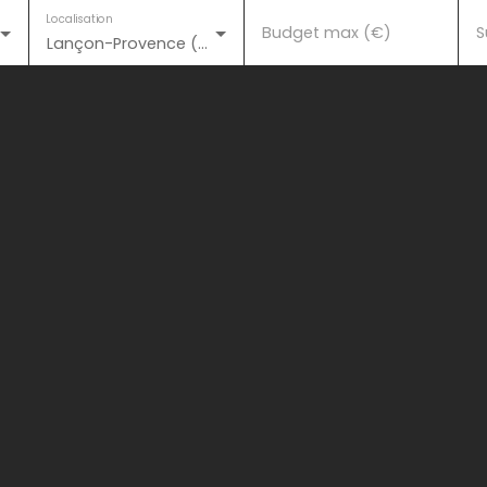
Localisation
Budget max (€)
S
Lançon-Provence (13680)