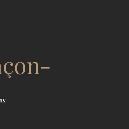
nçon-