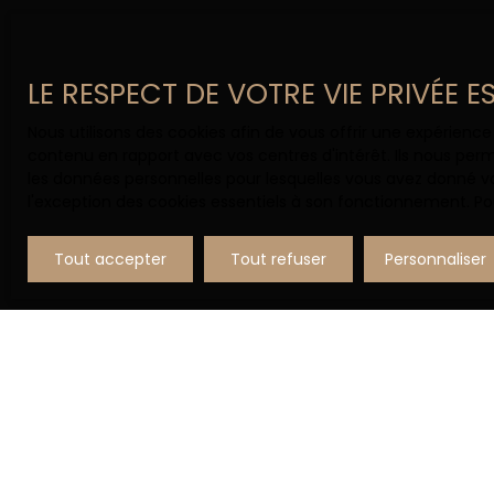
LE RESPECT DE VOTRE VIE PRIVÉE 
Nous utilisons des cookies afin de vous offrir une expérien
contenu en rapport avec vos centres d'intérêt. Ils nous perm
les données personnelles pour lesquelles vous avez donné vo
l'exception des cookies essentiels à son fonctionnement. Pou
Tout accepter
Tout refuser
Personnaliser