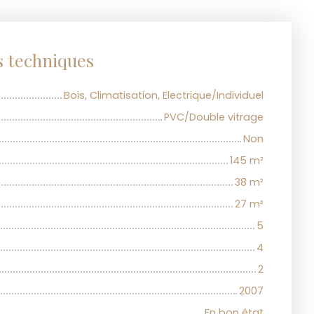
s techniques
Bois, Climatisation, Electrique/Individuel
PVC/Double vitrage
Non
145
m²
38
m²
27
m²
5
4
2
2007
En bon état