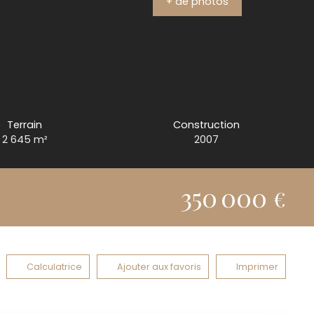
+ de photos
Terrain
Construction
2 645
m²
2007
350 000
€
Calculatrice
Ajouter aux favoris
Imprimer