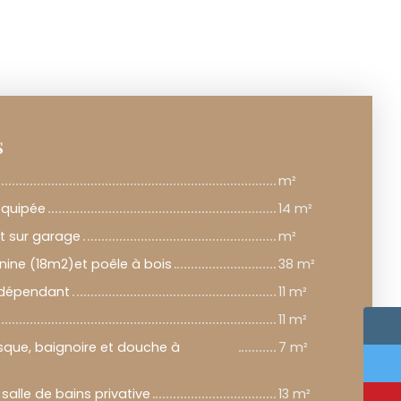
s
m²
équipée
14 m²
t sur garage
m²
nine (18m2)et poêle à bois
38 m²
ndépendant
11 m²
11 m²
asque, baignoire et douche à
7 m²
alle de bains privative
13 m²