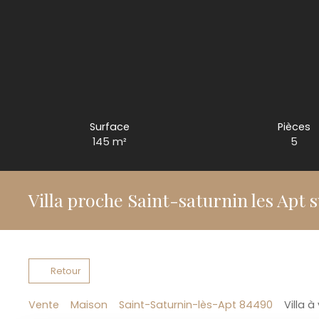
Surface
Pièces
145
m²
5
Villa proche Saint-saturnin les Apt 
Retour
Vente
Maison
Saint-Saturnin-lès-Apt 84490
Villa 