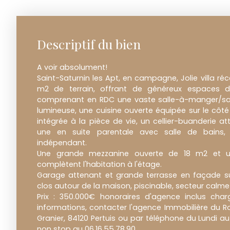
Descriptif du bien
A voir absolument!
Saint-Saturnin les Apt, en campagne, Jolie villa ré
m2 de terrain, offrant de généreux espaces d
comprenant en RDC une vaste salle-à-manger/sa
lumineuse, une cuisine ouverte équipée sur le côt
intégrée à la pièce de vie, un cellier-buanderie 
une en suite parentale avec salle de bains
indépendant.
Une grande mezzanine ouverte de 18 m2 et
complètent l'habitation à l'étage.
Garage attenant et grande terrasse en façade s
clos autour de la maison, piscinable, secteur calme e
Prix : 350.000€ honoraires d'agence inclus cha
informations, contacter l'agence Immobilière du Ro
Granier, 84120 Pertuis ou par téléphone du Lundi 
non stop au 06.16.55.78.90