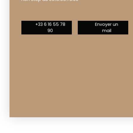
+33 6 16 55 78
Envoyer un
90
mail