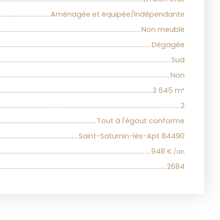
Aménagée et équipée/Indépendante
Non meublé
Dégagée
Sud
Non
2 645
m²
2
Tout à l'égout conforme
Saint-Saturnin-lès-Apt 84490
948
€ /an
2684