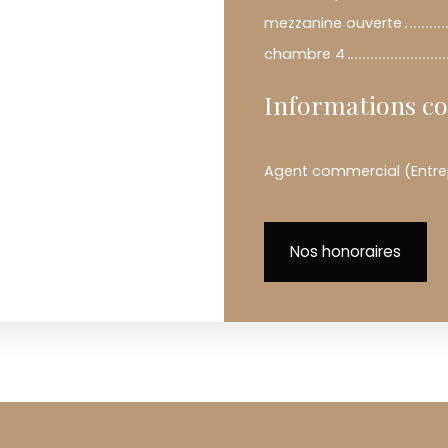
mezzanine ouverte
chambre 4
Informations c
Agent commercial (Entrep
Nos honoraires