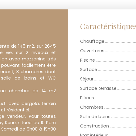
Caractéristique
Chauffage
cente de 145 m2, sur 2645
Ouvertures
e vie, sur 2 niveaux et
lon avec mezzanine très
Piscine
é pouvant facilement être
Surface
attenant, 3 chambres dont
, salle de bains et WC
Séjour
Surface terrasse
 une chambre de 14 m2
Pièces
ud avec pergola, terrain
Chambres
t résidentiel.
rge vendeur. Pour toutes
Salle de bains
y René, située au 10 Parc
Construction
au Samedi de 9h00 à 19h00
État intérieur