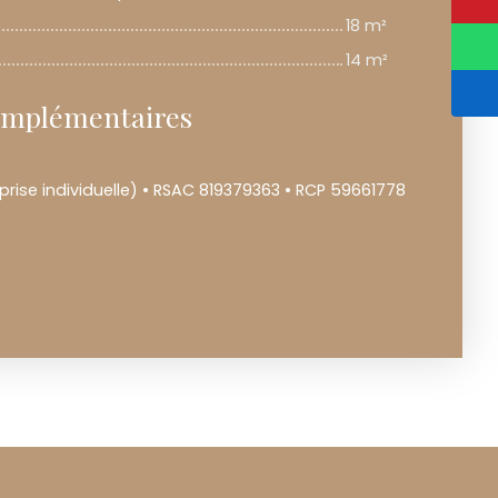
18 m²
14 m²
omplémentaires
rise individuelle) • RSAC 819379363 • RCP 59661778