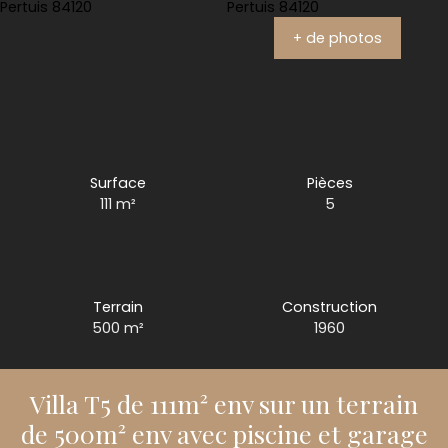
+ de photos
Surface
Pièces
111
m²
5
Terrain
Construction
500
m²
1960
Villa T5 de 111m² env sur un terrain
de 500m² env avec piscine et garage