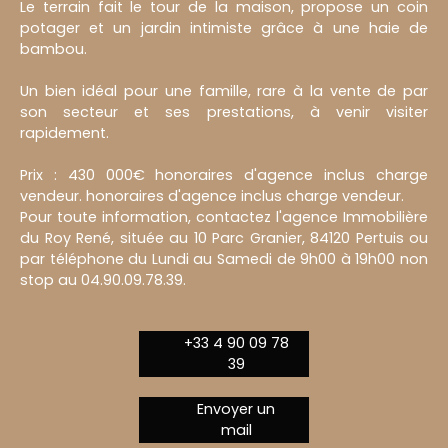
Le terrain fait le tour de la maison, propose un coin
potager et un jardin intimiste grâce à une haie de
bambou.
Un bien idéal pour une famille, rare à la vente de par
son secteur et ses prestations, à venir visiter
rapidement.
Prix : 430 000€ honoraires d'agence inclus charge
vendeur. honoraires d'agence inclus charge vendeur.
Pour toute information, contactez l'agence Immobilière
du Roy René, située au 10 Parc Granier, 84120 Pertuis ou
par téléphone du Lundi au Samedi de 9h00 à 19h00 non
stop au 04.90.09.78.39.
+33 4 90 09 78
39
Envoyer un
mail