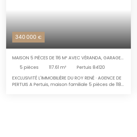
340 000
€
MAISON 5 PIÈCES DE 116 M² AVEC VÉRANDA, GARAGE
ET JARDIN CLOS
5
pièces
117.61
m²
Pertuis 84120
EXCLUSIVITÉ L'IMMOBILIÈRE DU ROY RENÉ · AGENCE DE
PERTUIS A Pertuis, maison familiale 5 pièces de 118
m² hab/env. avec véranda, garage et jardin clos,
située dans un lotissement résidentiel calme, à
moins d'un kilomètre de toutes les commodités,
cette maison individuelle de 1988 offre 118 m²
habitables sur deux niveaux, véranda de 30 m²
comprise, sur un terrain clos de 406 m². Un
intérieur lumineux et traversant par lequel on y
accède par une entrée donnant sur un séjour