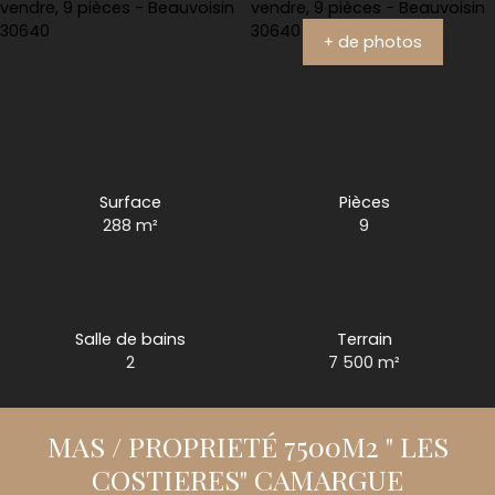
+ de photos
Surface
Pièces
288
m²
9
Salle de bains
Terrain
2
7 500
m²
MAS / PROPRIETÉ 7500M2 " LES
COSTIERES" CAMARGUE