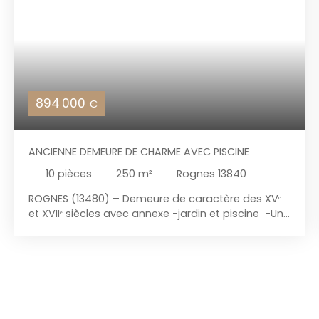
894 000
€
ANCIENNE DEMEURE DE CHARME AVEC PISCINE
10
pièces
250
m²
Rognes 13840
ROGNES (13480) – Demeure de caractère des XVᵉ
et XVIIᵉ siècles avec annexe -jardin et piscine -Un
bien rare entre histoire, élégance et art de vivre
provençal . L’Immobilière du Roy René vous
propose cette demeure de village ,ancienne,
d’exception, où le charme authentique de
l’époque se mêle au potentiel d’un lieu de vie
unique. Nichée au cœur du village de Rognes,
dans un environnement calme et préservé, cette