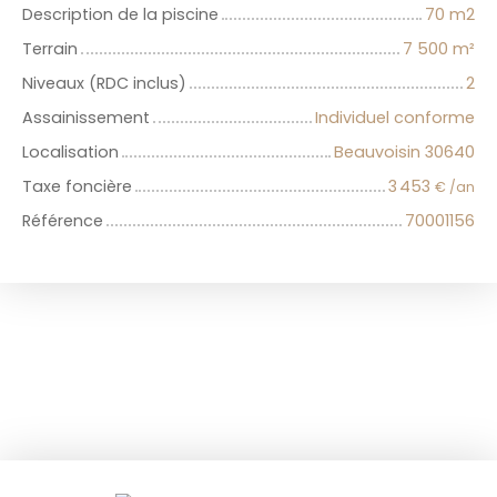
Description de la piscine
70 m2
Terrain
7 500
m²
Niveaux (RDC inclus)
2
Assainissement
Individuel conforme
Localisation
Beauvoisin 30640
Taxe foncière
3 453
€ /an
Référence
70001156