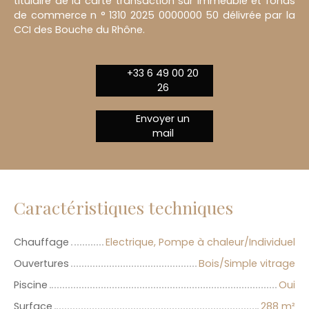
titulaire de la carte transaction sur Immeuble et fonds
de commerce n ° 1310 2025 0000000 50 délivrée par la
CCI des Bouche du Rhône.
+33 6 49 00 20
26
Envoyer un
mail
Caractéristiques techniques
Chauffage
Electrique, Pompe à chaleur/Individuel
Ouvertures
Bois/Simple vitrage
Piscine
Oui
Surface
288
m²