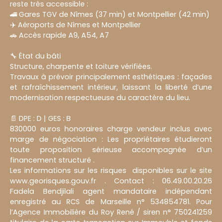
reste très accessible :
🚄 Gares TGV de Nîmes (37 min) et Montpellier (42 min)
✈️ Aéroports de Nîmes et Montpellier
🚗 Accès rapide A9, A54, A7
🔧 État du bâti
Structure, charpente et toiture vérifiées.
Travaux à prévoir principalement esthétiques : façades
et rafraîchissement intérieur, laissant la liberté d’une
modernisation respectueuse du caractère du lieu.
📄 DPE : D | GES : B
830000 euros honoraires charge vendeur inclus avec
marge de négociation : Les propriétaires étudieront
toute proposition sérieuse accompagnée d’un
financement structuré .
Les informations sur les risques disponibles sur le site
www.georisques.gouv.fr . Contact : 06.49.00.20.26
Fadela Bendjilali agent mandataire indépendant
enregistré au RCS de Marseille n° 534854781. Pour
l’Agence Immobilière du Roy René / siren n° 750241259