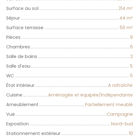
Surface au sol
214
m²
Séjour
44
m²
Surface terrasse
50
m²
Pièces
9
Chambres
6
Salle de bains
2
Salle d'eau
5
WC
5
État intérieur
A rafraîchir
Cuisine
Aménagée et équipée/Indépendante
Ameublement
Partiellement meublé
Vue
Campagne
Exposition
Nord-Sud
Stationnement extérieur
10