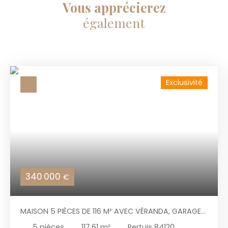
Vous apprécierez
également
Exclusivité
340 000
€
MAISON 5 PIÈCES DE 116 M² AVEC VÉRANDA, GARAGE
ET JARDIN CLOS
5
pièces
117.61
m²
Pertuis 84120