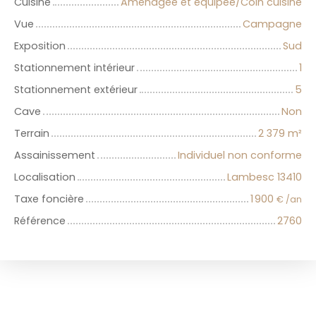
Cuisine
Aménagée et équipée/Coin cuisine
Vue
Campagne
Exposition
Sud
Stationnement intérieur
1
Stationnement extérieur
5
Cave
Non
Terrain
2 379
m²
Assainissement
Individuel non conforme
Localisation
Lambesc 13410
Taxe foncière
1 900
€ /an
Référence
2760