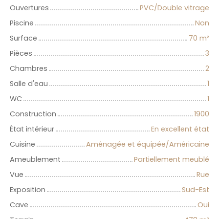
Ouvertures
PVC/Double vitrage
Piscine
Non
Surface
70
m²
Pièces
3
Chambres
2
Salle d'eau
1
WC
1
Construction
1900
État intérieur
En excellent état
Cuisine
Aménagée et équipée/Américaine
Ameublement
Partiellement meublé
Vue
Rue
Exposition
Sud-Est
Cave
Oui