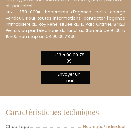
st-paul.html
Prix : 159 000€ honoraires d'agence inclus charge
vendeur. Pour toutes informations, contacter l'agence
Immobilière du Roy René, située au 10 Parc Granier, 84120
Pertuis ou par téléphone du Lundi au Samedi de 9h00 à
19h00 non stop au 04.90.09.78.39
+33 4 90 09 78
39
Envoyer un
mail
Caractéristiques techniques
Chauffage
Electrique/Individuel