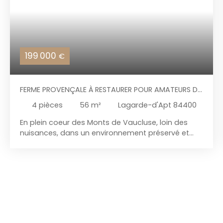
199 000
€
FERME PROVENÇALE À RESTAURER POUR AMATEURS DE
NATURE ET DE CALME.
4
pièces
56
m²
Lagarde-d'Apt 84400
En plein coeur des Monts de Vaucluse, loin des
nuisances, dans un environnement préservé et
authentique, découvrez cette ferme en pierres
mitoyenne au charme provençal garanti. Située à
1150 m d'altitude sur un terrain attenant plat de
2080 m2, elle offre une jolie vue ouverte sur la
nature et les collines environnantes et un calme
absolu. Bordée d'un champs de lavande, de bois
et de landes, elle présente l'avantage d'être à 10
minutes d'un village tous commerces et à 30 mn