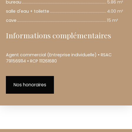
bureau
5.86 m²
salle d'eau + toilette
4.00 m²
cave
15 m²
Informations complémentaires
Agent commercial (Entreprise individuelle) • RSAC
791569114 • RCP 111261680
Nos honoraires