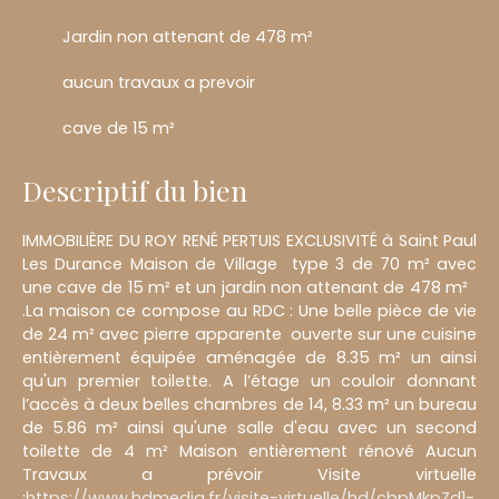
Jardin non attenant de 478 m²
aucun travaux a prevoir
cave de 15 m²
Descriptif du bien
IMMOBILIÈRE DU ROY RENÉ PERTUIS EXCLUSIVITÉ à Saint Paul
Les Durance Maison de Village type 3 de 70 m² avec
une cave de 15 m² et un jardin non attenant de 478 m²
.La maison ce compose au RDC : Une belle pièce de vie
de 24 m² avec pierre apparente ouverte sur une cuisine
entièrement équipée aménagée de 8.35 m² un ainsi
qu'un premier toilette. A l’étage un couloir donnant
l’accès à deux belles chambres de 14, 8.33 m² un bureau
de 5.86 m² ainsi qu'une salle d'eau avec un second
toilette de 4 m² Maison entièrement rénové Aucun
Travaux a prévoir Visite virtuelle
:
https://www.hdmedia.fr/visite-virtuelle/hd/cbpMkpZd1-