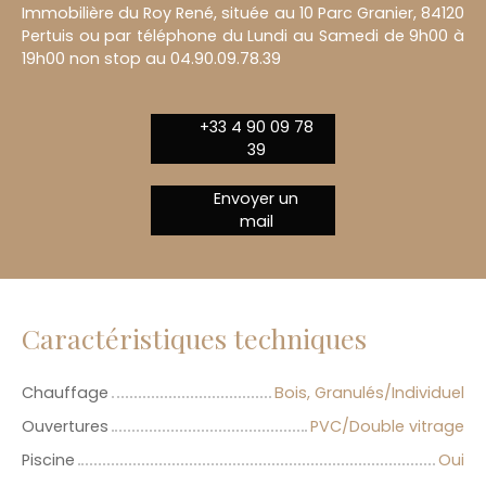
Immobilière du Roy René, située au 10 Parc Granier, 84120
Pertuis ou par téléphone du Lundi au Samedi de 9h00 à
19h00 non stop au 04.90.09.78.39
+33 4 90 09 78
39
Envoyer un
mail
Caractéristiques techniques
Chauffage
Bois, Granulés/Individuel
Ouvertures
PVC/Double vitrage
Piscine
Oui