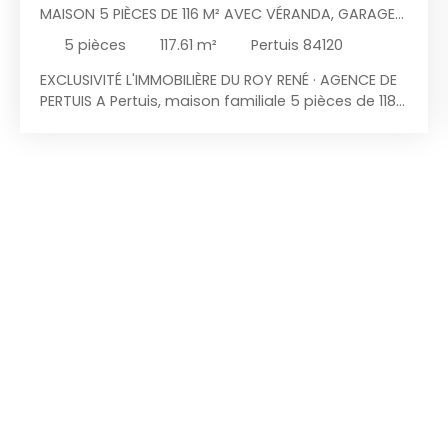
MAISON 5 PIÈCES DE 116 M² AVEC VÉRANDA, GARAGE
ET JARDIN CLOS
5
pièces
117.61
m²
Pertuis 84120
EXCLUSIVITÉ L'IMMOBILIÈRE DU ROY RENÉ · AGENCE DE
PERTUIS A Pertuis, maison familiale 5 pièces de 118
m² hab/env. avec véranda, garage et jardin clos,
située dans un lotissement résidentiel calme, à
moins d'un kilomètre de toutes les commodités,
cette maison individuelle de 1988 offre 118 m²
habitables sur deux niveaux, véranda de 30 m²
comprise, sur un terrain clos de 406 m². Un
intérieur lumineux et traversant par lequel on y
accède par une entrée donnant sur un séjour
avec coin repas de près de 30 m², ouvert sur une
cuisine aménagée et équipée, communiquant sur
le garage de 17 m², un vrai plus. La véranda de 30
m², chauffée et climatisée, prolonge l'espace de
vie et donne de plain-pied sur la terrasse et le
jardin : une vraie pièce bonus, à vivre en toute
saison. Un toilette indépendant complète ce
niveau. À l'étage, trois chambres de 12,4 m², 12,3 m²