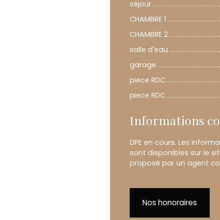
séjour
CHAMBRE 1
CHAMBRE 2
salle d'eau
garage
piece RDC
piece RDC
Informations c
DPE en cours. Les informa
sont disponibles sur le si
proposé par un agent com
Nos honoraires