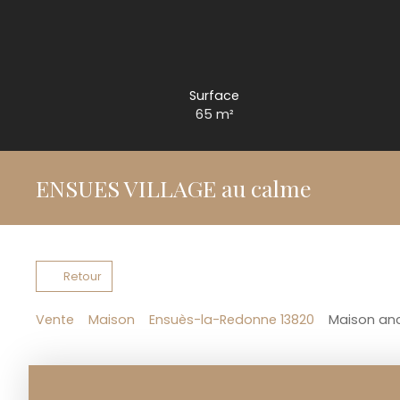
Surface
65
m²
ENSUES VILLAGE au calme
Retour
Vente
Maison
Ensuès-la-Redonne 13820
Maison anc