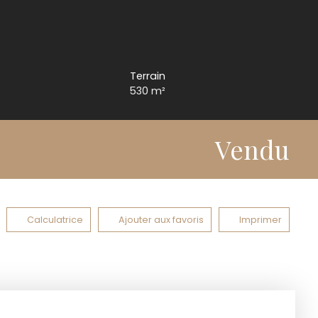
Terrain
530
m²
Vendu
Calculatrice
Ajouter aux favoris
Imprimer