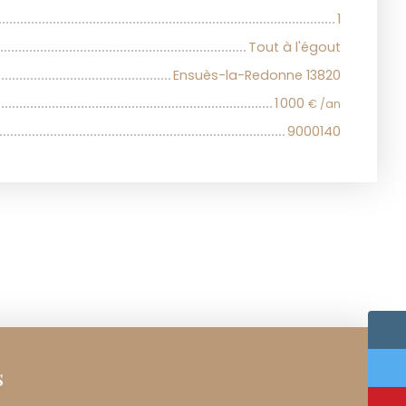
1
Tout à l'égout
Ensuès-la-Redonne 13820
1 000
€ /an
9000140
s