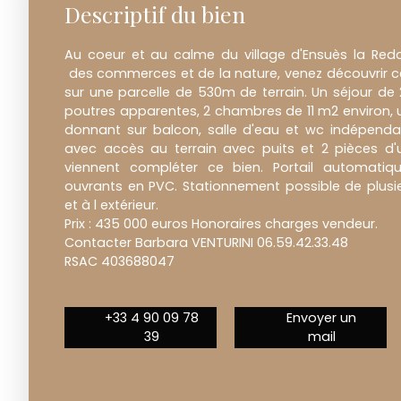
Descriptif du bien
Au coeur et au calme du village d'Ensuès la Red
des commerces et de la nature, venez découvrir 
sur une parcelle de 530m de terrain. Un séjour d
poutres apparentes, 2 chambres de 11 m2 environ, 
donnant sur balcon, salle d'eau et wc indépend
avec accès au terrain avec puits et 2 pièces d
viennent compléter ce bien. Portail automatiqu
ouvrants en PVC. Stationnement possible de plusieur
et à l extérieur.
Prix : 435 000 euros Honoraires charges vendeur.
Contacter Barbara VENTURINI 06.59.42.33.48
RSAC 403688047
+33 4 90 09 78
Envoyer un
39
mail