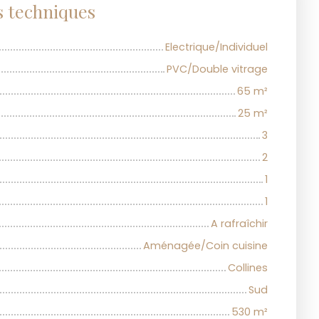
s techniques
Electrique/Individuel
PVC/Double vitrage
65
m²
25
m²
3
2
1
1
A rafraîchir
Aménagée/Coin cuisine
Collines
Sud
530
m²