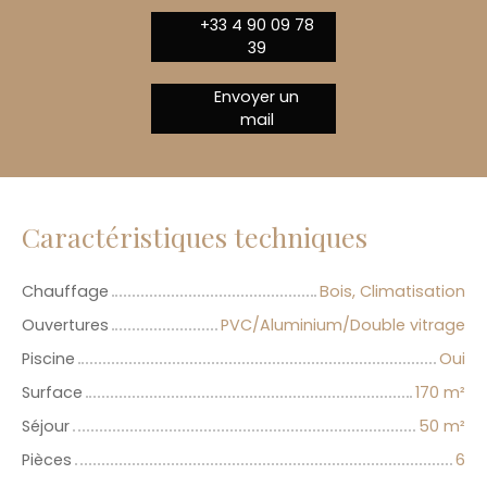
+33 4 90 09 78
39
Envoyer un
mail
Caractéristiques techniques
Chauffage
Bois, Climatisation
Ouvertures
PVC/Aluminium/Double vitrage
Piscine
Oui
Surface
170
m²
Séjour
50
m²
Pièces
6