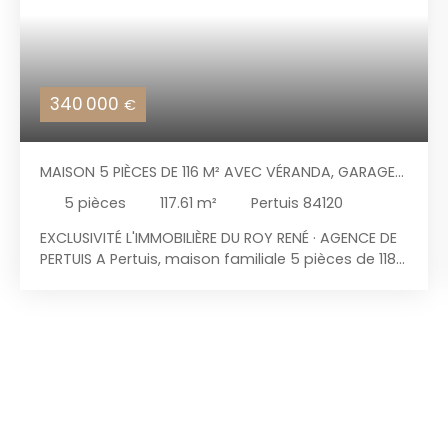
340 000
€
MAISON 5 PIÈCES DE 116 M² AVEC VÉRANDA, GARAGE
ET JARDIN CLOS
5
pièces
117.61
m²
Pertuis 84120
EXCLUSIVITÉ L'IMMOBILIÈRE DU ROY RENÉ · AGENCE DE
PERTUIS A Pertuis, maison familiale 5 pièces de 118
m² hab/env. avec véranda, garage et jardin clos,
située dans un lotissement résidentiel calme, à
moins d'un kilomètre de toutes les commodités,
cette maison individuelle de 1988 offre 118 m²
habitables sur deux niveaux, véranda de 30 m²
comprise, sur un terrain clos de 406 m². Un
intérieur lumineux et traversant par lequel on y
accède par une entrée donnant sur un séjour
avec coin repas de près de 30 m², ouvert sur une