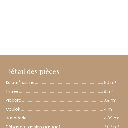
Détail des pièces
Séjour/cuisine
50 m²
Entrée
9 m²
Placard
3,9 m²
Couloir
4 m²
Buanderie
4,89 m²
Débarras (ancien garage)
7,07 m²