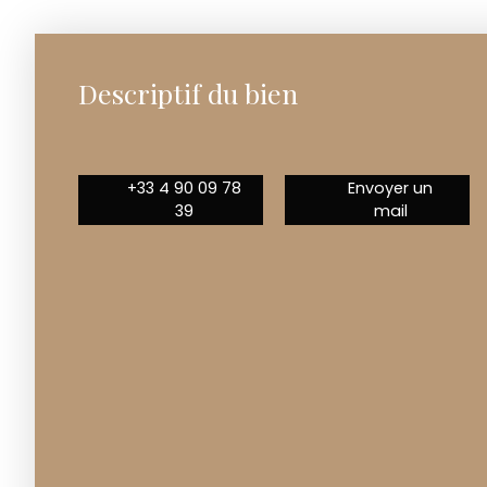
Descriptif du bien
+33 4 90 09 78
Envoyer un
39
mail