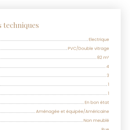
s techniques
Electrique
PVC/Double vitrage
82
m²
4
3
1
1
En bon état
Aménagée et équipée/Américaine
Non meublé
Rue