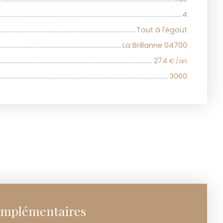
4
Tout à l'égout
La Brillanne 04700
274
€ /an
3060
omplémentaires