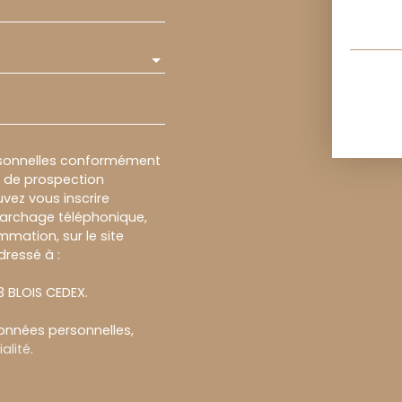
rsonnelles conformément
et de prospection
vez vous inscrire
marchage téléphonique,
mmation, sur le site
dressé à :
13 BLOIS CEDEX.
données personnelles,
alité
.