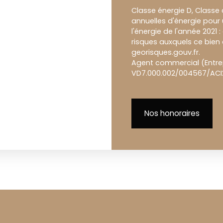
Classe énergie D, Class
annuelles d'énergie pour 
l'énergie de l'année 2021 
risques auxquels ce bien 
georisques.gouv.fr.
Agent commercial (Entrepr
VD7.000.002/004567/ACI
Nos honoraires