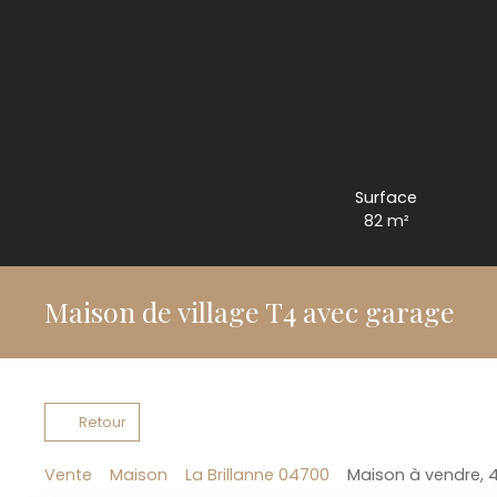
Surface
82
m²
Maison de village T4 avec garage
Retour
Vente
Maison
La Brillanne 04700
Maison à vendre, 4