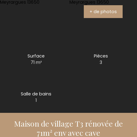
+ de photos
Surface
Pièces
71
m²
3
Salle de bains
1
Maison de village T3 rénovée de
71m² env avec cave