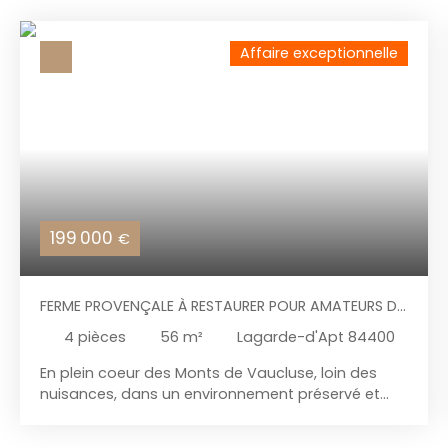
Affaire exceptionnelle
199 000
€
FERME PROVENÇALE À RESTAURER POUR AMATEURS DE
NATURE ET DE CALME.
4
pièces
56
m²
Lagarde-d'Apt 84400
En plein coeur des Monts de Vaucluse, loin des
nuisances, dans un environnement préservé et
authentique, découvrez cette ferme en pierres
mitoyenne au charme provençal garanti. Située à