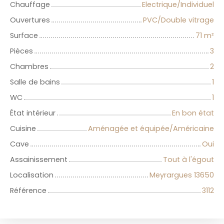
Chauffage
Electrique/Individuel
Ouvertures
PVC/Double vitrage
Surface
71
m²
Pièces
3
Chambres
2
Salle de bains
1
WC
1
État intérieur
En bon état
Cuisine
Aménagée et équipée/Américaine
Cave
Oui
Assainissement
Tout à l'égout
Localisation
Meyrargues 13650
Référence
3112