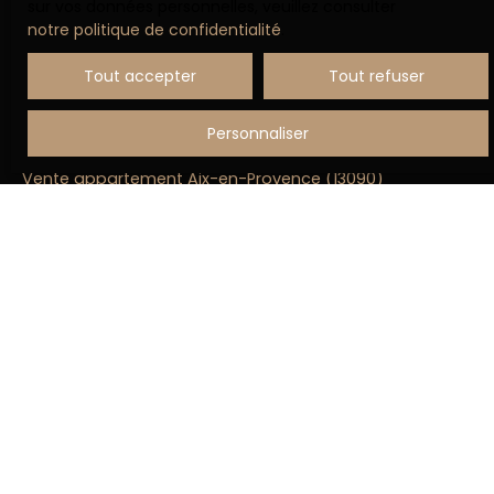
sur vos données personnelles, veuillez consulter
notre politique de confidentialité
.
JE RECHERCHE UN BIEN
Tout accepter
Tout refuser
Vente appartement Aix-en-Provence (13100)
Personnaliser
Vente maison Apt (84400)
Vente appartement Aix-en-Provence (13090)
Vente appartement Pertuis (84120)
Vente appartement Châteauneuf-le-Rouge (13790)
Vente appartement Marseille (13008)
JE SUIS PROPRIÉTAIRE
Estimez votre bien
Vendre avec nous