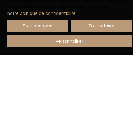
essentiels à son fonctionnement. Pour plus d'informations
sur vos données personnelles, veuillez consulter
notre politique de confidentialité
.
Recevoir des annonces
Tout accepter
Tout refuser
Personnaliser
JE RECHERCHE UN BIEN
Vente appartement Aix-en-Provence (13100)
Vente maison Apt (84400)
Vente appartement Aix-en-Provence (13090)
Vente appartement Pertuis (84120)
Vente appartement Châteauneuf-le-Rouge (13790)