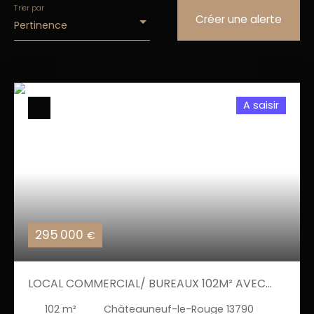
Trier par
Créer une alerte
Pertinence
A saisir
295 000
€
LOCAL COMMERCIAL/ BUREAUX 102M² AVEC
MOBILIER LIBRE IMMÉDIATEMENT
102
m²
Châteauneuf-le-Rouge 13790