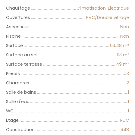
Chauffage
Climatisation, Electrique
Ouvertures
PVC/Double vitrage
Ascenseur
Non
Piscine
Non
Surface
63.48
m²
Surface au sol
113
m²
Surface terrasse
49
m²
Pièces
3
Chambres
2
Salle de bains
1
Salle d'eau
1
WC
1
Étage
RDC
Construction
1948