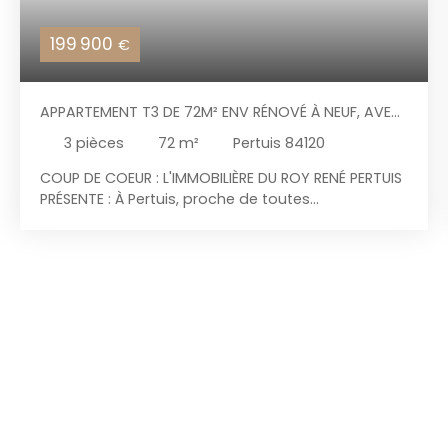
199 900
€
APPARTEMENT T3 DE 72M² ENV RÉNOVÉ À NEUF, AVEC
BALCON ET PLACE DE STATIONNEMENT PRIVATIVE
3
pièces
72
m²
Pertuis 84120
COUP DE COEUR : L'IMMOBILIÈRE DU ROY RENÉ PERTUIS
PRÉSENTE : À Pertuis, proche de toutes
commodités et commerces, venez découvrir ce
magnifique appartement T3 de 72m² environ
avec balcon et place de stationnement privative.
Le bien possède une exposition traversante,
bénéficiant d'un bain de lumière constant.
L'appartement a entièrement été rénové en 2022,
avec climatisation posée dans tous les pièces
pour un confort optimal. Sa localisation fait de ce
bien un projet très recherché et très rare à la
vente. Au premier étage d'une copropriété
bénévole de 3 lots, cet appartement jouit d'un