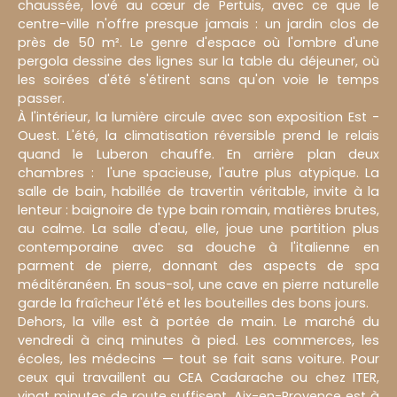
chaussée, lové au cœur de Pertuis, avec ce que le
centre-ville n'offre presque jamais : un jardin clos de
près de 50 m². Le genre d'espace où l'ombre d'une
pergola dessine des lignes sur la table du déjeuner, où
les soirées d'été s'étirent sans qu'on voie le temps
passer.
À l'intérieur, la lumière circule avec son exposition Est -
Ouest. L'été, la climatisation réversible prend le relais
quand le Luberon chauffe. En arrière plan deux
chambres : l'une spacieuse, l'autre plus atypique. La
salle de bain, habillée de travertin véritable, invite à la
lenteur : baignoire de type bain romain, matières brutes,
au calme. La salle d'eau, elle, joue une partition plus
contemporaine avec sa douche à l'italienne en
parment de pierre, donnant des aspects de spa
méditéranéen. En sous-sol, une cave en pierre naturelle
garde la fraîcheur l'été et les bouteilles des bons jours.
Dehors, la ville est à portée de main. Le marché du
vendredi à cinq minutes à pied. Les commerces, les
écoles, les médecins — tout se fait sans voiture. Pour
ceux qui travaillent au CEA Cadarache ou chez ITER,
vingt minutes de route suffisent. Aix-en-Provence est à