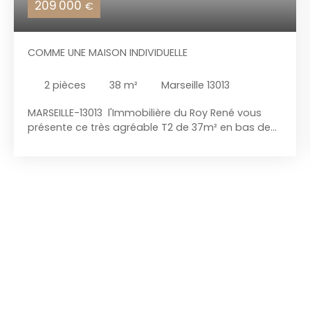
209 000
€
COMME UNE MAISON INDIVIDUELLE
2
pièces
38
m²
Marseille 13013
MARSEILLE-13013 l'Immobilière du Roy René vous
présente ce très agréable T2 de 37m² en bas de
villa avec un jardin de 100m² avec possibilité
d'extension d 'une vingtaine de m² -Un Écrin , de
calme et de Modernité Construit en 1978 et
récemment rénové en 2024, ce bijou de 37,27 m²
vous offre un cadre de vie exceptionnel, baigné
de lumière grâce à ses grandes ouvertures en PVC
à double vitrage. Au cœur de cet appartement, un
séjour spacieux de 22 m² vous accueille avec ses
3,5 m de hauteur sous plafond, créant une
atmosphère à la fois chaleureuse et aérée. La
cuisine est aménagée et équipée,haut de gamme
et intégrée dans un coin de la pièce a vivre . La