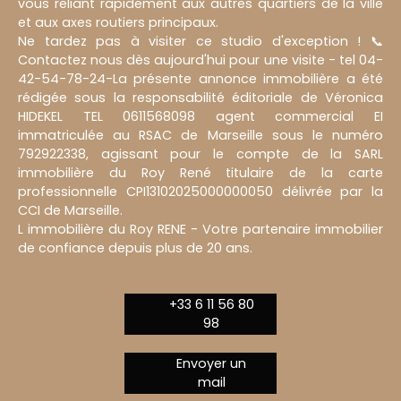
vous reliant rapidement aux autres quartiers de la ville
et aux axes routiers principaux.
Ne tardez pas à visiter ce studio d'exception ! 📞
Contactez nous dès aujourd'hui pour une visite - tel 04-
42-54-78-24-La présente annonce immobilière a été
rédigée sous la responsabilité éditoriale de Véronica
HIDEKEL TEL 0611568098 agent commercial EI
immatriculée au RSAC de Marseille sous le numéro
792922338, agissant pour le compte de la SARL
immobilière du Roy René titulaire de la carte
professionnelle CPI13102025000000050 délivrée par la
CCI de Marseille.
L immobilière du Roy RENE - Votre partenaire immobilier
de confiance depuis plus de 20 ans.
+33 6 11 56 80
98
Envoyer un
mail