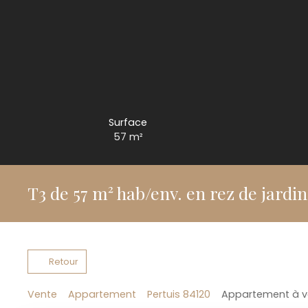
Surface
57
m²
T3 de 57 m² hab/env. en rez de jardin
Retour
Vente
Appartement
Pertuis 84120
Appartement à ve