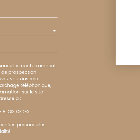
rsonnelles conformément
et de prospection
vez vous inscrire
marchage téléphonique,
mmation, sur le site
dressé à :
13 BLOIS CEDEX.
données personnelles,
alité
.