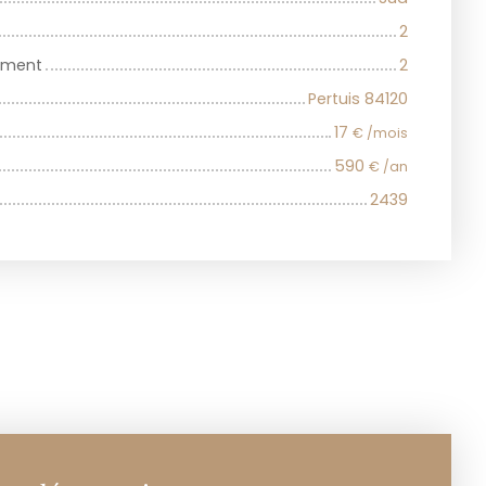
2
iment
2
Pertuis 84120
17
€ /mois
590
€ /an
2439