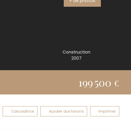
+ de photos
Construction
2007
199 500
€
Calculatrice
Ajouter aux favoris
Imprimer