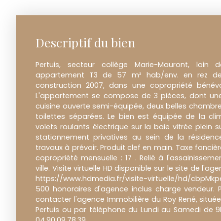
Descriptif du bien
Pertuis, secteur collège Marie-Mauront, loin 
appartement T3 de 57 m² hab/env. en rez de 
construction 2007, dans une copropriété bénévo
L'appartement se compose de 3 pièces, dont une
cuisine ouverte semi-équipée, deux belles chambres
toilettes séparées. Le bien est équipée de la clim
volets roulants électrique sur la baie vitrée plein
stationnement privatives au sein de la résidence
travaux à prévoir. Produit clef en main. Taxe fonciè
copropriété mensuelle : 17 . Relié à l'assainisseme
ville. Visite virtuelle HD disponible sur le site de l'ag
https://www.hdmedia.fr/visite-virtuelle/hd/cbpMkp
500 honoraires d'agence inclus charge vendeur. P
contacter l'agence Immobilière du Roy René, située 
Pertuis ou par téléphone du Lundi au Samedi de 
04.90.09.78.39