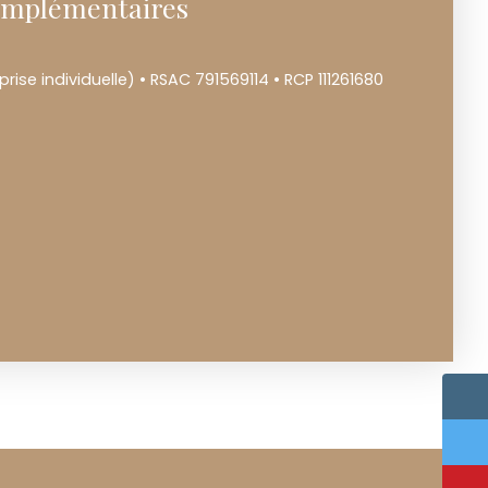
omplémentaires
ise individuelle) • RSAC 791569114 • RCP 111261680