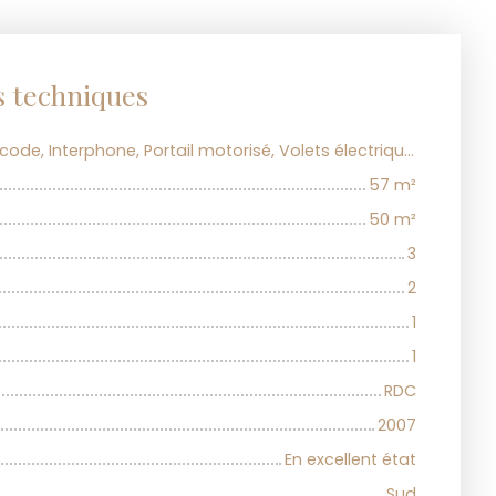
s techniques
Climatisation, Digicode, Interphone, Portail motorisé, Volets électriques
57
m²
50
m²
3
2
1
1
RDC
2007
En excellent état
Sud