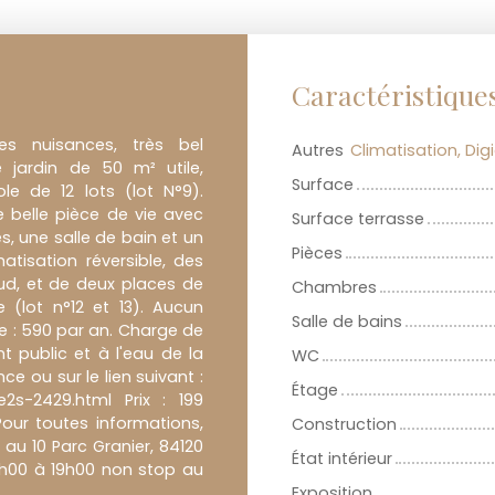
Caractéristique
des nuisances, très bel
Autres
jardin de 50 m² utile,
Surface
le de 12 lots (lot N°9).
 belle pièce de vie avec
Surface terrasse
, une salle de bain et un
Pièces
atisation réversible, des
 sud, et de deux places de
Chambres
 (lot n°12 et 13). Aucun
Salle de bains
re : 590 par an. Charge de
nt public et à l'eau de la
WC
ence ou sur le lien suivant :
Étage
e2s-2429.html Prix : 199
our toutes informations,
Construction
au 10 Parc Granier, 84120
État intérieur
9h00 à 19h00 non stop au
Exposition