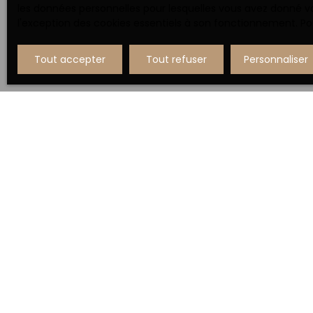
les données personnelles pour lesquelles vous avez donné vo
l'exception des cookies essentiels à son fonctionnement. Pou
Tout accepter
Tout refuser
Personnaliser