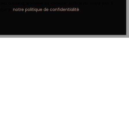
 la rubrique ″Gérer les cookies″ en bas de notre site, à
nsulter
notre politique de confidentialité
.