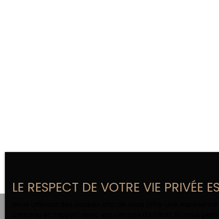
LE RESPECT DE VOTRE VIE PRIVÉE 
+
Nous utilisons des cookies afin de vous offrir une expérien
contenu en rapport avec vos centres d'intérêt. Ils nous perm
−