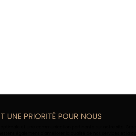
EST UNE PRIORITÉ POUR NOUS
ce optimale et une communication pertinente sur notre site. Gr
ettent également d'améliorer la qualité de nos services et la con