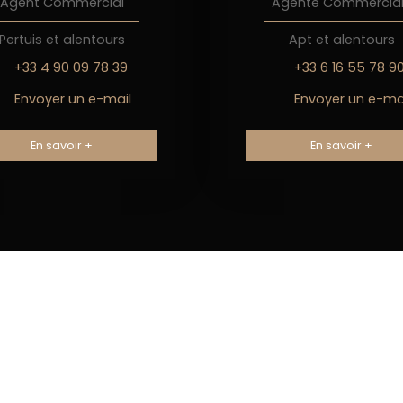
Agent Commercial
Agente Commercia
Pertuis et alentours
Apt et alentours
+33 4 90 09 78 39
+33 6 16 55 78 9
Envoyer un e-mail
Envoyer un e-ma
En savoir +
En savoir +