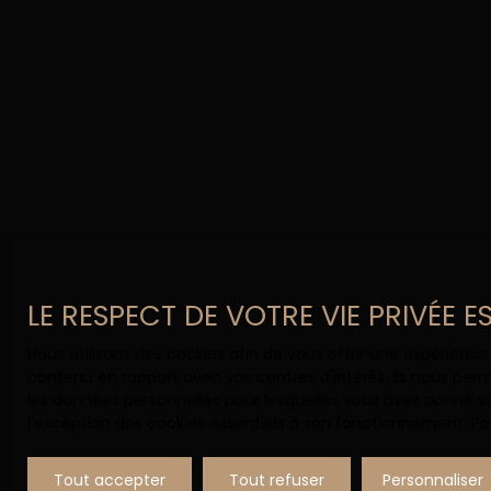
LE RESPECT DE VOTRE VIE PRIVÉE 
Un projet immobilier dans l
Nous utilisons des cookies afin de vous offrir une expérien
Contactez
Roselyne HEN
contenu en rapport avec vos centres d'intérêt. Ils nous perm
les données personnelles pour lesquelles vous avez donné vo
l'exception des cookies essentiels à son fonctionnement. Pou
+33 4 42 59 36 12
Tout accepter
Tout refuser
Personnaliser